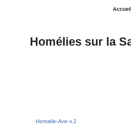
Accuei
Aller
au
contenu
Homélies sur la Sa
Homelie-Ave-v.2